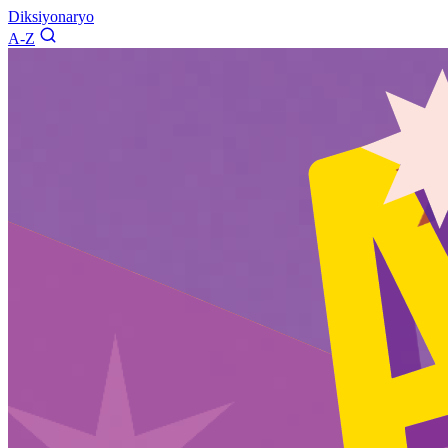
Diksiyonaryo
A-Z