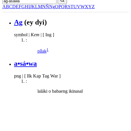
A
B
C
D
E
F
G
H
I
J
K
L
M
N
Ñ
Ng
O
P
Q
R
S
T
U
V
W
X
Y
Z
Ag
(ey dyi)
symbol
|
Kem
|
[ Ing ]
:
1
pílak
a•sá•wa
png
|
[ Ilk Kap Tag War ]
:
laláki o babaeng ikinasal