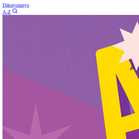
Diksiyonaryo
A-Z