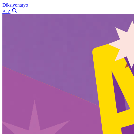
Diksiyonaryo
A-Z