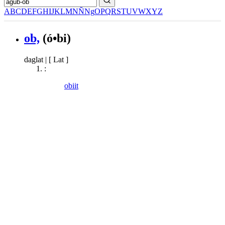
A
B
C
D
E
F
G
H
I
J
K
L
M
N
Ñ
Ng
O
P
Q
R
S
T
U
V
W
X
Y
Z
ob,
(ó•bi)
daglat
|
[ Lat ]
:
obiit