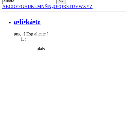
A
B
C
D
E
F
G
H
I
J
K
L
M
N
Ñ
Ng
O
P
Q
R
S
T
U
V
W
X
Y
Z
a•li•ká•te
png
|
[ Esp alicate ]
:
plais