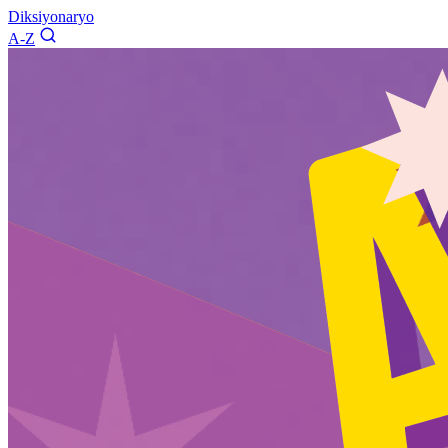
Diksiyonaryo
A-Z