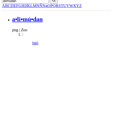
A
B
C
D
E
F
G
H
I
J
K
L
M
N
Ñ
Ng
O
P
Q
R
S
T
U
V
W
X
Y
Z
a•li•mú•dan
png
|
Zoo
:
hitò