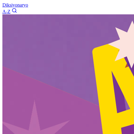
Diksiyonaryo
A-Z