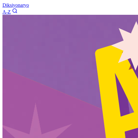
Diksiyonaryo
A-Z