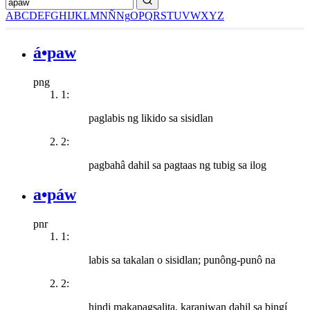
A
B
C
D
E
F
G
H
I
J
K
L
M
N
Ñ
Ng
O
P
Q
R
S
T
U
V
W
X
Y
Z
á•paw
png
1:
paglabis ng likido sa sisidlan
2:
pagbahâ dahil sa pagtaas ng tubig sa ilog
a•páw
pnr
1:
labis sa takalan o sisidlan; punông-punô na
2:
hindi makapagsalita, karaniwan dahil sa bingí