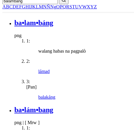
A
B
C
D
E
F
G
H
I
J
K
L
M
N
Ñ
Ng
O
P
Q
R
S
T
U
V
W
X
Y
Z
ba•lam•báng
png
1:
walang habas na pagpalò
2:
lámad
3:
[Pan]
balakáng
ba•lám•bang
png
|
[ Mrw ]
1: