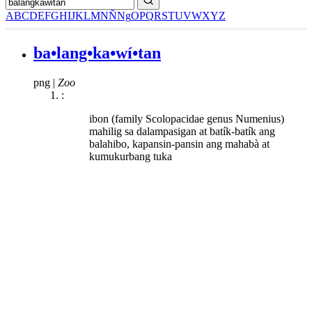
A
B
C
D
E
F
G
H
I
J
K
L
M
N
Ñ
Ng
O
P
Q
R
S
T
U
V
W
X
Y
Z
ba•lang•ka•wí•tan
png
|
Zoo
:
ibon (family Scolopacidae genus Numenius)
mahilig sa dalampasigan at batík-batík ang
balahibo, kapansin-pansin ang mahabà at
kumukurbang tuka