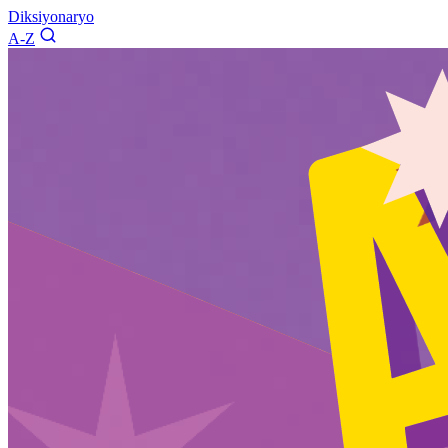
Diksiyonaryo
A-Z