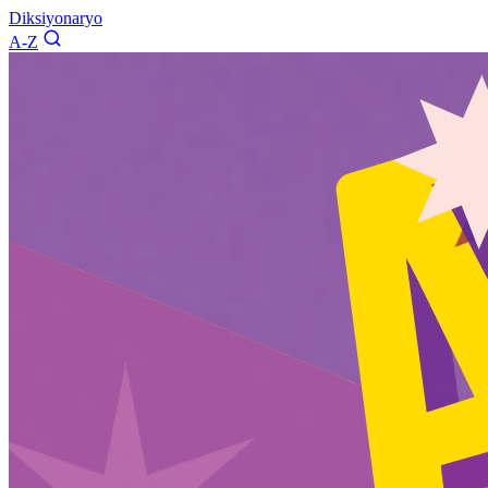
Diksiyonaryo
A-Z