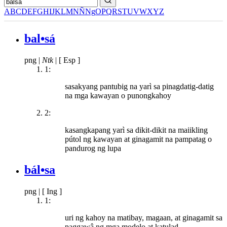
A
B
C
D
E
F
G
H
I
J
K
L
M
N
Ñ
Ng
O
P
Q
R
S
T
U
V
W
X
Y
Z
bal•sá
png
|
Ntk
|
[ Esp ]
1:
sasakyang pantubig na yarì sa pinagdatig-datig
na mga kawayan o punongkahoy
2:
kasangkapang yarì sa dikit-dikit na maiikling
pútol ng kawayan at ginagamit na pampatag o
pandurog ng lupa
bál•sa
png
|
[ Ing ]
1:
uri ng kahoy na matibay, magaan, at ginagamit sa
paggawâ ng mga modelo at katulad