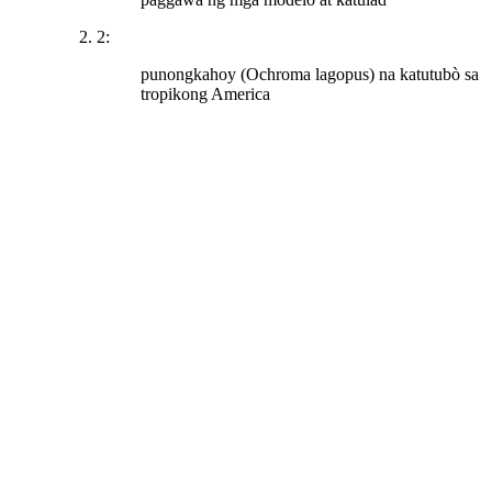
2:
punongkahoy (Ochroma lagopus) na katutubò sa
tropikong America