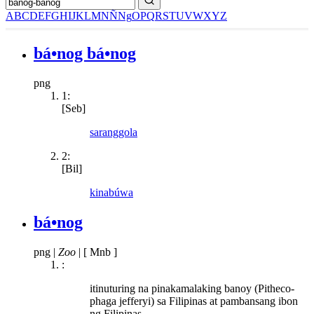
A
B
C
D
E
F
G
H
I
J
K
L
M
N
Ñ
Ng
O
P
Q
R
S
T
U
V
W
X
Y
Z
bá•nog bá•nog
png
1:
[Seb]
saranggola
2:
[Bil]
kinabúwa
bá•nog
png
|
Zoo
|
[ Mnb ]
:
itinuturing na pinakamalaking banoy (Pitheco-
phaga jefferyi) sa Filipinas at pambansang ibon
ng Filipinas