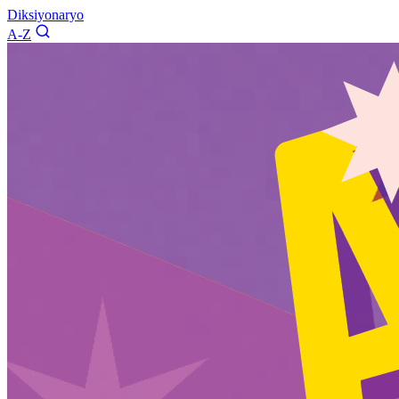
Diksiyonaryo
A-Z