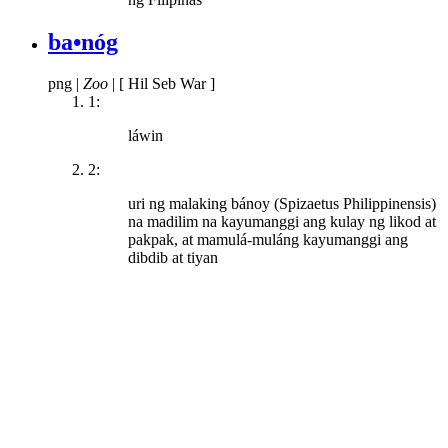
ba•nóg
png
|
Zoo
|
[ Hil Seb War ]
1:
láwin
2:
uri ng malaking bánoy (Spizaetus Philippinensis)
na madilim na kayumanggi ang kulay ng likod at
pakpak, at mamulá-muláng kayumanggi ang
dibdib at tiyan