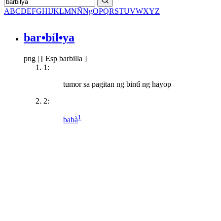
A
B
C
D
E
F
G
H
I
J
K
L
M
N
Ñ
Ng
O
P
Q
R
S
T
U
V
W
X
Y
Z
bar•bíl•ya
png
|
[ Esp barbilla ]
1:
tumor sa pagitan ng bintî ng hayop
2:
1
babà