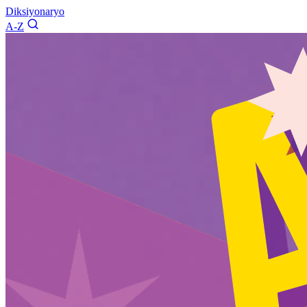
Diksiyonaryo
A-Z