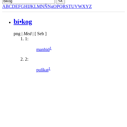
A
B
C
D
E
F
G
H
I
J
K
L
M
N
Ñ
Ng
O
P
Q
R
S
T
U
V
W
X
Y
Z
bí•kog
png
|
Med
|
[ Seb ]
1:
1
manhid
2:
1
pulíkat