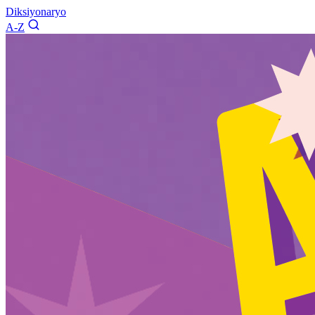
Diksiyonaryo
A-Z