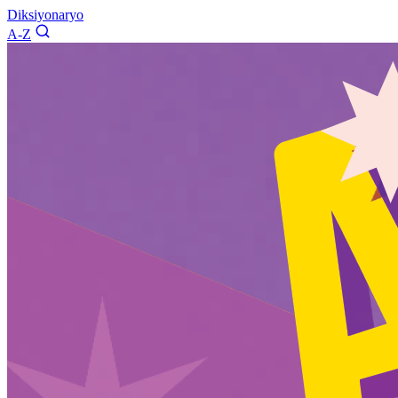
Diksiyonaryo
A-Z