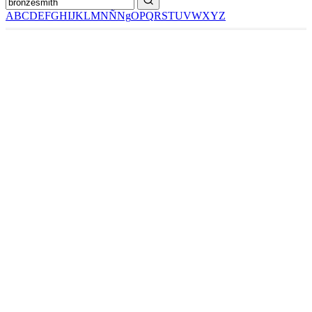
A
B
C
D
E
F
G
H
I
J
K
L
M
N
Ñ
Ng
O
P
Q
R
S
T
U
V
W
X
Y
Z