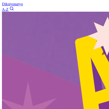
Diksiyonaryo
A-Z