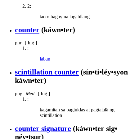
2:
tao o bagay na tagabílang
counter
(káwn•ter)
pnr
|
[ Ing ]
:
lában
scintillation counter
(sín•ti•léy•syon
káwn•ter)
png
|
Med
|
[ Ing ]
:
kagamitan sa pagtuklas at pagtatalâ ng
scintillation
counter signature
(káwn•ter sig•
néy•tsur)