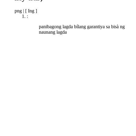
png
|
[ Ing ]
:
panibagong lagda bílang garantiya sa bisà ng
naunang lagda