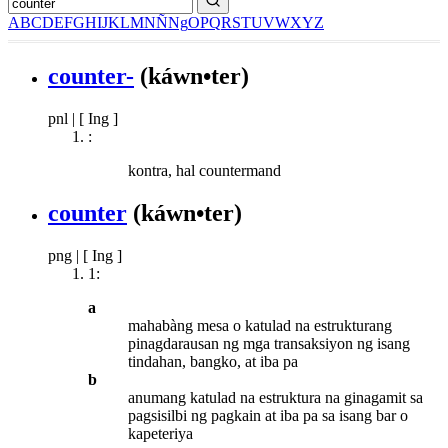
A
B
C
D
E
F
G
H
I
J
K
L
M
N
Ñ
Ng
O
P
Q
R
S
T
U
V
W
X
Y
Z
counter-
(káwn•ter)
pnl
|
[ Ing ]
:
kontra, hal countermand
counter
(káwn•ter)
png
|
[ Ing ]
1:
a
mahabàng mesa o katulad na estrukturang
pinagdarausan ng mga transaksiyon ng isang
tindahan, bangko, at iba pa
b
anumang katulad na estruktura na ginagamit sa
pagsisilbi ng pagkain at iba pa sa isang bar o
kapeteriya