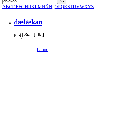
A
B
C
D
E
F
G
H
I
J
K
L
M
N
Ñ
Ng
O
P
Q
R
S
T
U
V
W
X
Y
Z
da•lá•kan
png
|
Bot
|
[ Ilk ]
:
batíno