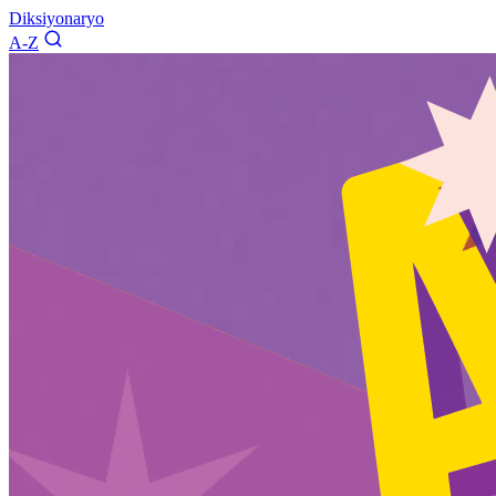
Diksiyonaryo
A-Z