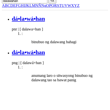
A
B
C
D
E
F
G
H
I
J
K
L
M
N
Ñ
Ng
O
P
Q
R
S
T
U
V
W
X
Y
Z
dá•la•wá•han
pnr
|
[ dalawa+han ]
:
binubuo ng dalawang bahagi
dá•la•wá•han
png
|
[ dalawá+han ]
:
anumang laro o sitwasyong binubuo ng
dalawang tao sa bawat panig