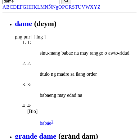
A
B
C
D
E
F
G
H
I
J
K
L
M
N
Ñ
Ng
O
P
Q
R
S
T
U
V
W
X
Y
Z
dame
(deym)
png pnr
|
[ Ing ]
1:
sinu-mang babae na may ranggo o awto-ridad
2:
titulo ng madre sa ilang order
3:
babaeng may edad na
4:
[Bio]
1
babáe
grande dame
(gránd dam)