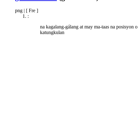
png
|
[ Fre ]
:
na kagalang-gálang at may ma-taas na posisyon o
katungkulan