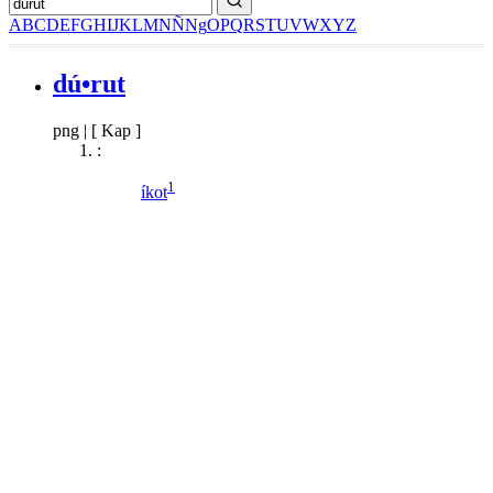
A
B
C
D
E
F
G
H
I
J
K
L
M
N
Ñ
Ng
O
P
Q
R
S
T
U
V
W
X
Y
Z
dú•rut
png
|
[ Kap ]
:
1
íkot