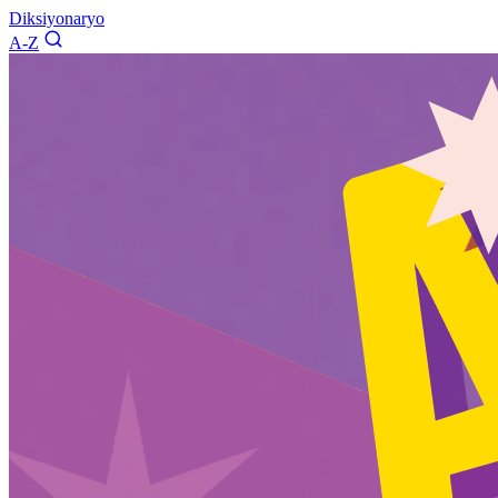
Diksiyonaryo
A-Z