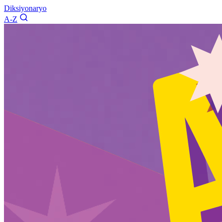
Diksiyonaryo
A-Z