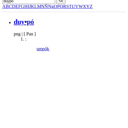
A
B
C
D
E
F
G
H
I
J
K
L
M
N
Ñ
Ng
O
P
Q
R
S
T
U
V
W
X
Y
Z
duy•pó
png
|
[ Pan ]
:
umpók