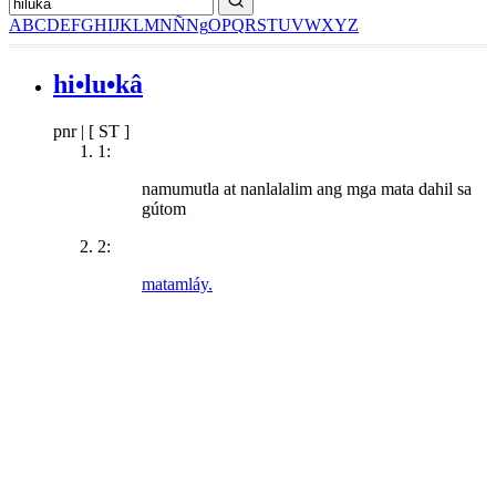
A
B
C
D
E
F
G
H
I
J
K
L
M
N
Ñ
Ng
O
P
Q
R
S
T
U
V
W
X
Y
Z
hi•lu•kâ
pnr
|
[ ST ]
1:
namumutla at nanlalalim ang mga mata dahil sa
gútom
2:
matamláy.