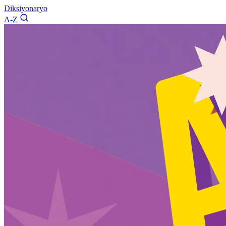
Diksiyonaryo
A-Z