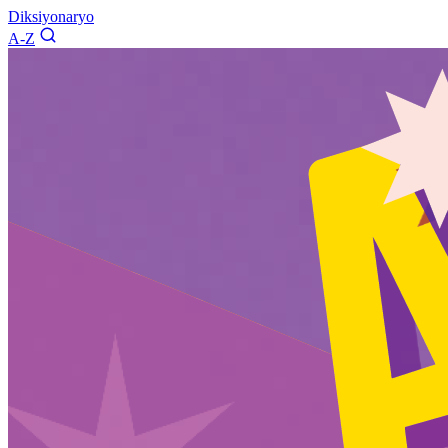
Diksiyonaryo
A-Z