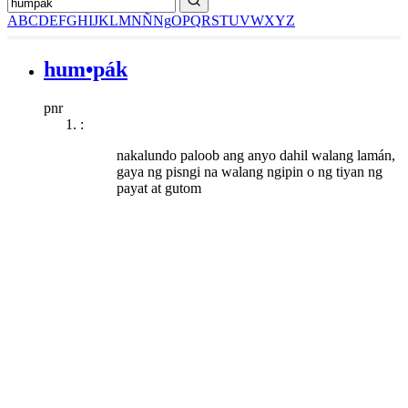
A
B
C
D
E
F
G
H
I
J
K
L
M
N
Ñ
Ng
O
P
Q
R
S
T
U
V
W
X
Y
Z
hum•pák
pnr
:
nakalundo paloob ang anyo dahil walang lamán,
gaya ng pisngi na walang ngipin o ng tiyan ng
payat at gutom