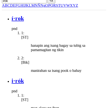
A
B
C
D
E
F
G
H
I
J
K
L
M
N
Ñ
Ng
O
P
Q
R
S
T
U
V
W
X
Y
Z
í·rok
pnd
1:
[ST]
hanapin ang isang bagay sa tubig sa
pamamagitan ng tikin
2:
[Bik]
manirahan sa isang pook o bahay
i·rók
pnd
1:
[ST]
mag-alaga ng ibon