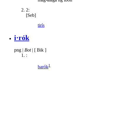
2:
[Seb]
tirís
i·rók
png
|
Bot
|
[ Bik ]
:
1
barók