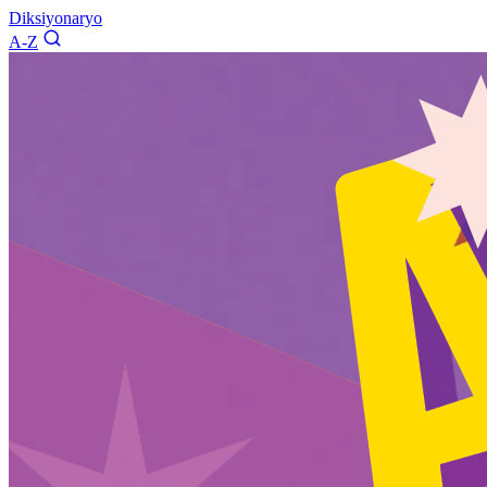
Diksiyonaryo
A-Z