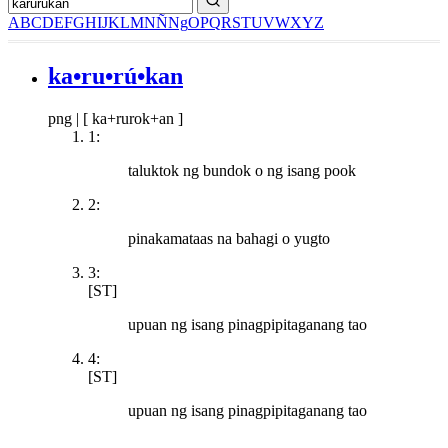
A
B
C
D
E
F
G
H
I
J
K
L
M
N
Ñ
Ng
O
P
Q
R
S
T
U
V
W
X
Y
Z
ka•ru•rú•kan
png
|
[ ka+rurok+an ]
1:
taluktok ng bundok o ng isang pook
2:
pinakamataas na bahagi o yugto
3:
[ST]
upuan ng isang pinagpipitaganang tao
4:
[ST]
upuan ng isang pinagpipitaganang tao