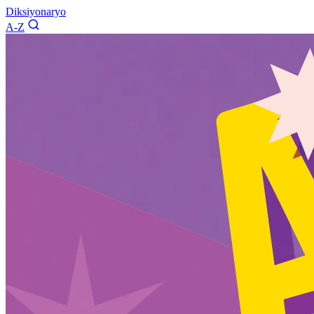
Diksiyonaryo
A-Z