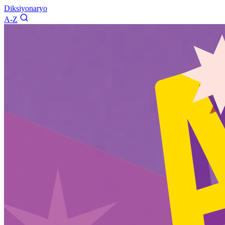
Diksiyonaryo
A-Z