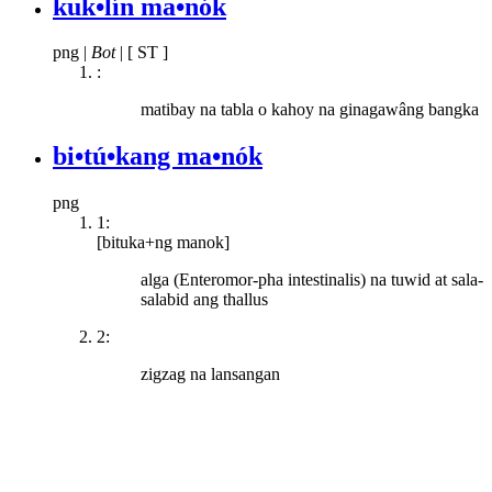
kuk•lín ma•nók
png
|
Bot
|
[ ST ]
:
matibay na tabla o kahoy na ginagawâng bangka
bi•tú•kang ma•nók
png
1:
[bituka+ng manok]
alga (Enteromor-pha intestinalis) na tuwid at sala-
salabid ang thallus
2:
zigzag na lansangan