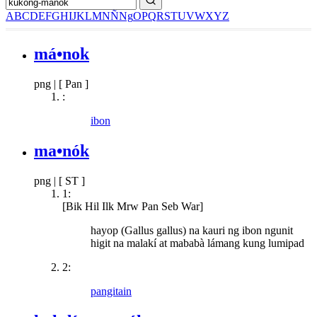
A
B
C
D
E
F
G
H
I
J
K
L
M
N
Ñ
Ng
O
P
Q
R
S
T
U
V
W
X
Y
Z
má•nok
png
|
[ Pan ]
:
ibon
ma•nók
png
|
[ ST ]
1:
[Bik Hil Ilk Mrw Pan Seb War]
hayop (Gallus gallus) na kauri ng ibon ngunit
higit na malakí at mababà lámang kung lumipad
2:
pangitain