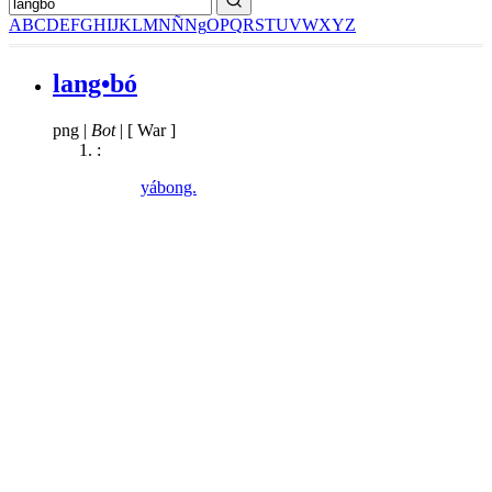
A
B
C
D
E
F
G
H
I
J
K
L
M
N
Ñ
Ng
O
P
Q
R
S
T
U
V
W
X
Y
Z
lang•bó
png
|
Bot
|
[ War ]
:
yábong.