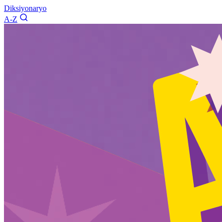
Diksiyonaryo
A-Z