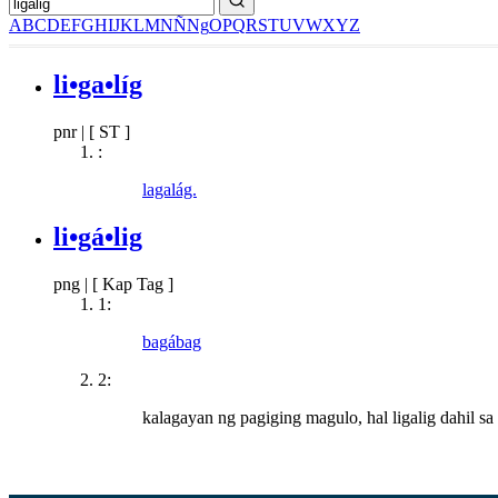
A
B
C
D
E
F
G
H
I
J
K
L
M
N
Ñ
Ng
O
P
Q
R
S
T
U
V
W
X
Y
Z
li•ga•líg
pnr
|
[ ST ]
:
lagalág.
li•gá•lig
png
|
[ Kap Tag ]
1:
bagábag
2:
kalagayan ng pagiging magulo, hal ligalig dahil s