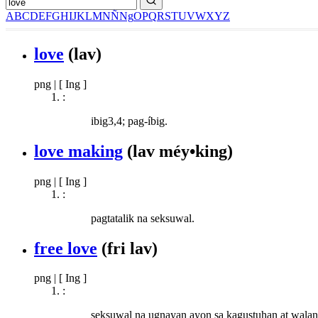
A
B
C
D
E
F
G
H
I
J
K
L
M
N
Ñ
Ng
O
P
Q
R
S
T
U
V
W
X
Y
Z
love
(lav)
png
|
[ Ing ]
:
ibig3,4; pag-íbig.
love making
(lav méy•king)
png
|
[ Ing ]
:
pagtatalik na seksuwal.
free love
(fri lav)
png
|
[ Ing ]
:
seksuwal na ugnayan ayon sa kagustuhan at walan