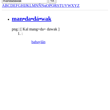
A
B
C
D
E
F
G
H
I
J
K
L
M
N
Ñ
Ng
O
P
Q
R
S
T
U
V
W
X
Y
Z
man•da•dá•wak
png
|
[ Kal mang+da+ dawak ]
:
babaylán