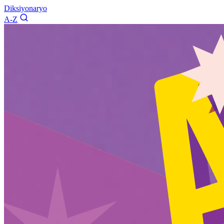
Diksiyonaryo
A-Z