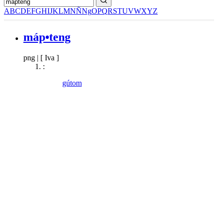
A
B
C
D
E
F
G
H
I
J
K
L
M
N
Ñ
Ng
O
P
Q
R
S
T
U
V
W
X
Y
Z
máp•teng
png
|
[ Iva ]
:
gútom