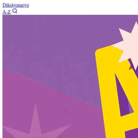
Diksiyonaryo
A-Z