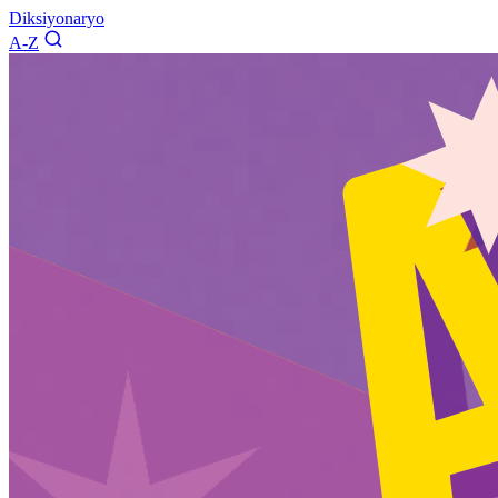
Diksiyonaryo
A-Z