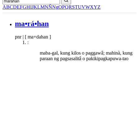
A
B
C
D
E
F
G
H
I
J
K
L
M
N
Ñ
Ng
O
P
Q
R
S
T
U
V
W
X
Y
Z
ma•rá•han
pnr
|
[ ma+dahan ]
:
maba-gal, kung kilos o paggawâ; mahinà, kung
paraan ng pagsasalitâ o pakikipagkapuwa-tao