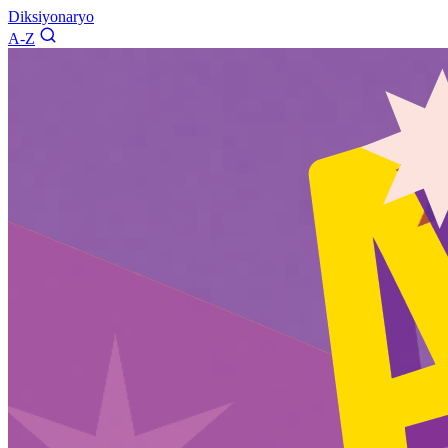
Diksiyonaryo
A-Z