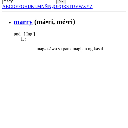
A
B
C
D
E
F
G
H
I
J
K
L
M
N
Ñ
Ng
O
P
Q
R
S
T
U
V
W
X
Y
Z
marry
(má•ri, mé•ri)
pnd
|
[ Ing ]
:
mag-asáwa sa pamamagitan ng kasal