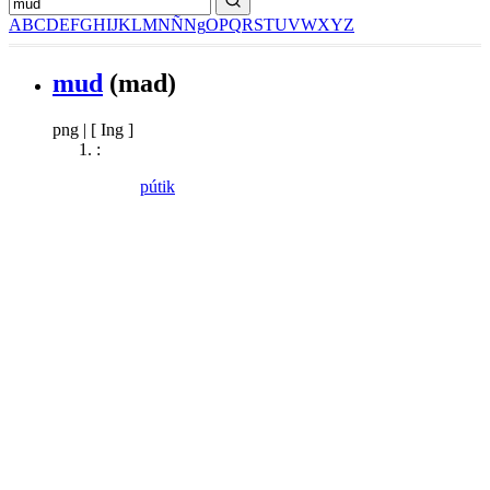
A
B
C
D
E
F
G
H
I
J
K
L
M
N
Ñ
Ng
O
P
Q
R
S
T
U
V
W
X
Y
Z
mud
(mad)
png
|
[ Ing ]
:
pútik