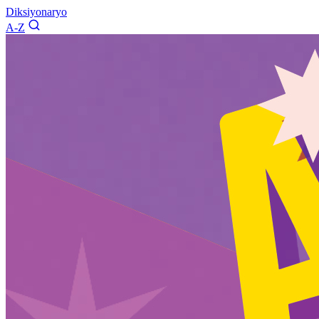
Diksiyonaryo
A-Z