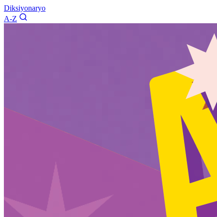
Diksiyonaryo
A-Z