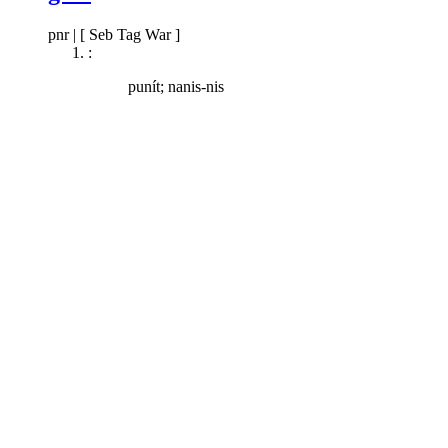
pnr
|
[ Seb Tag War ]
:
punít; nanis-nis