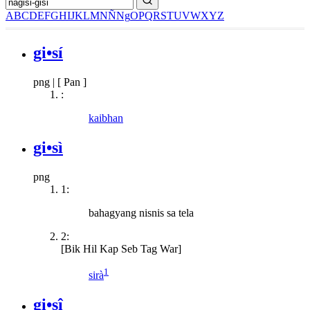
A
B
C
D
E
F
G
H
I
J
K
L
M
N
Ñ
Ng
O
P
Q
R
S
T
U
V
W
X
Y
Z
gi•sí
png
|
[ Pan ]
:
kaibhan
gi•sì
png
1:
bahagyang nisnis sa tela
2:
[Bik Hil Kap Seb Tag War]
1
sirà
gi•sî