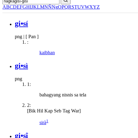
A
B
C
D
E
F
G
H
I
J
K
L
M
N
Ñ
Ng
O
P
Q
R
S
T
U
V
W
X
Y
Z
gi•sí
png
|
[ Pan ]
:
kaibhan
gi•sì
png
1:
bahagyang nisnis sa tela
2:
[Bik Hil Kap Seb Tag War]
1
sirà
gi•sî