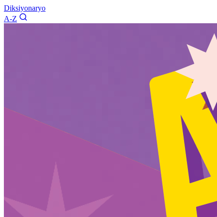
Diksiyonaryo
A-Z