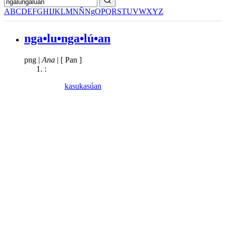
A
B
C
D
E
F
G
H
I
J
K
L
M
N
Ñ
Ng
O
P
Q
R
S
T
U
V
W
X
Y
Z
nga•lu•nga•lú•an
png
|
Ana
|
[ Pan ]
:
kasukasúan