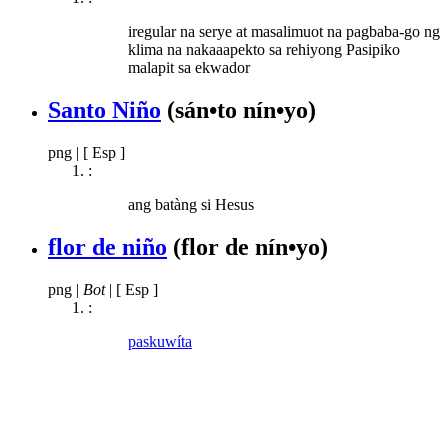
iregular na serye at masalimuot na pagbaba-go ng
klima na nakaaapekto sa rehiyong Pasipiko
malapit sa ekwador
Santo Niño
(sán•to nín•yo)
png
|
[ Esp ]
:
ang batàng si Hesus
flor de niño
(flor de nín•yo)
png
|
Bot
|
[ Esp ]
:
paskuwíta