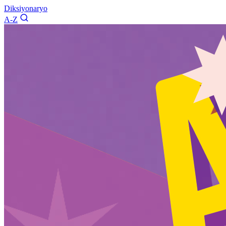
Diksiyonaryo
A-Z