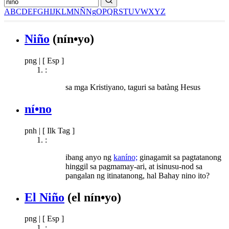
A
B
C
D
E
F
G
H
I
J
K
L
M
N
Ñ
Ng
O
P
Q
R
S
T
U
V
W
X
Y
Z
Niño
(nín•yo)
png
|
[ Esp ]
:
sa mga Kristiyano, taguri sa batàng Hesus
ní•no
pnh
|
[ Ilk Tag ]
:
ibang anyo ng
kaníno;
ginagamit sa pagtatanong
hinggil sa pagmamay-ari, at isinusu-nod sa
pangalan ng itinatanong, hal Bahay nino ito?
El Niño
(el nín•yo)
png
|
[ Esp ]
: