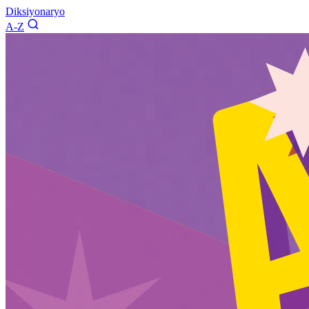
Diksiyonaryo
A-Z