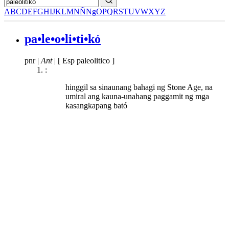
A
B
C
D
E
F
G
H
I
J
K
L
M
N
Ñ
Ng
O
P
Q
R
S
T
U
V
W
X
Y
Z
pa•le•o•li•ti•kó
pnr
|
Ant
|
[ Esp paleolitico ]
:
hinggil sa sinaunang bahagi ng Stone Age, na
umiral ang kauna-unahang paggamit ng mga
kasangkapang bató