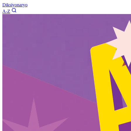
Diksiyonaryo
A-Z