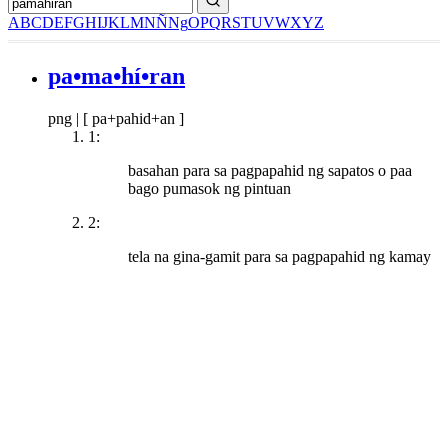
A
B
C
D
E
F
G
H
I
J
K
L
M
N
Ñ
Ng
O
P
Q
R
S
T
U
V
W
X
Y
Z
pa•ma•hí•ran
png
|
[ pa+pahid+an ]
1:
basahan para sa pagpapahid ng sapatos o paa
bago pumasok ng pintuan
2:
tela na gina-gamit para sa pagpapahid ng kamay