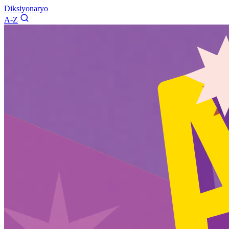
Diksiyonaryo
A-Z