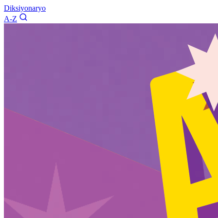
Diksiyonaryo
A-Z