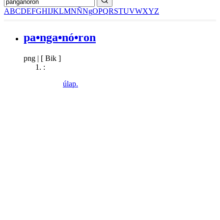
A
B
C
D
E
F
G
H
I
J
K
L
M
N
Ñ
Ng
O
P
Q
R
S
T
U
V
W
X
Y
Z
pa•nga•nó•ron
png
|
[ Bik ]
:
úlap.