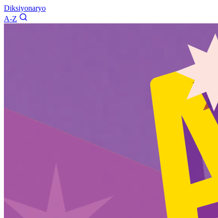
Diksiyonaryo
A-Z