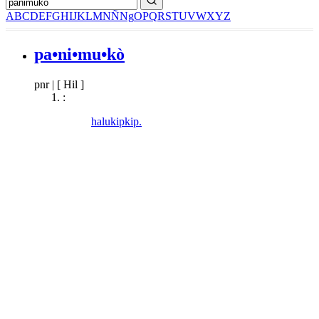
A
B
C
D
E
F
G
H
I
J
K
L
M
N
Ñ
Ng
O
P
Q
R
S
T
U
V
W
X
Y
Z
pa•ni•mu•kò
pnr
|
[ Hil ]
:
halukipkip.