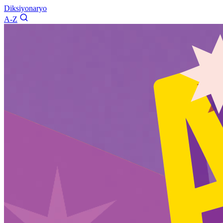
Diksiyonaryo
A-Z