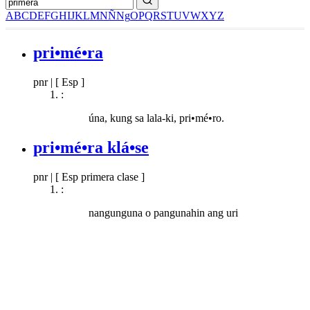
A
B
C
D
E
F
G
H
I
J
K
L
M
N
Ñ
Ng
O
P
Q
R
S
T
U
V
W
X
Y
Z
pri•mé•ra
pnr
|
[ Esp ]
:
úna, kung sa lala-ki, pri•mé•ro.
pri•mé•ra klá•se
pnr
|
[ Esp primera clase ]
:
nangunguna o pangunahin ang uri