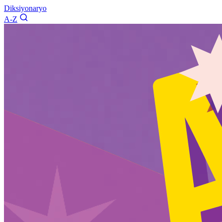
Diksiyonaryo
A-Z