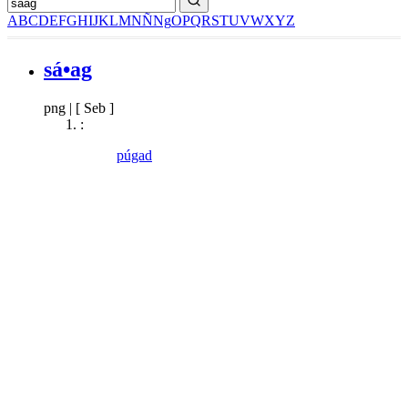
A
B
C
D
E
F
G
H
I
J
K
L
M
N
Ñ
Ng
O
P
Q
R
S
T
U
V
W
X
Y
Z
sá•ag
png
|
[ Seb ]
:
púgad