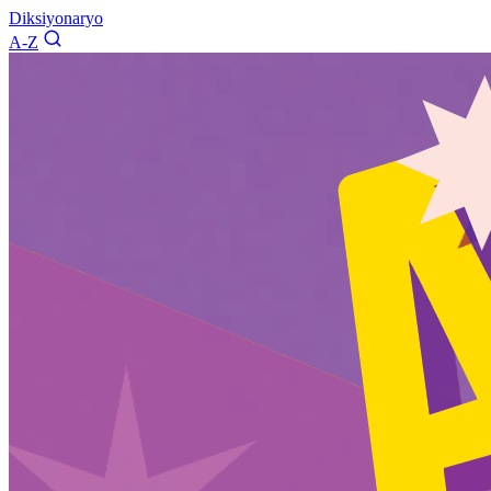
Diksiyonaryo
A-Z