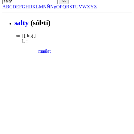
A
B
C
D
E
F
G
H
I
J
K
L
M
N
Ñ
Ng
O
P
Q
R
S
T
U
V
W
X
Y
Z
salty
(sól•ti)
pnr
|
[ Ing ]
:
maálat