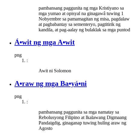
pambansang paggunita ng mga Kristiyano sa
mga yumao at opisyal na ginagawâ tuwing 1
Nobyembre sa pamamagitan ng misa, pagdalaw
at pagbabantay sa sementeryo, pagtitirik ng
kandila, at pag-aalay ng bulaklak sa mga puntod
Á•wit ng mga A•wit
png
:
Awit ni Solomon
A•raw ng mga Ba•yá•ni
png
:
pambansang paggunita sa mga namatay sa
Rebolusyong Filipino at Ikalawang Digmaang
Pandaigdig, ginaganap tuwing hulíng araw ng
Agosto