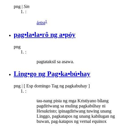
png
|
Sin
:
1
ártist
pag•la•la•rô ng a•póy
png
:
pagtataksil sa asawa.
Ling•go ng Pag•ka•bú•hay
png
|
[ Esp domingo Tag ng pagkabuhay ]
:
tau-nang pista ng mga Kristiyano bílang
pagdiriwang sa muling pagkabúhay ni
Hesukristo; ipinagdiriwang tuwing unang
Linggo, pagkatapos ng unang kabilugan ng
buwan, pag-katapos ng vernal equinox