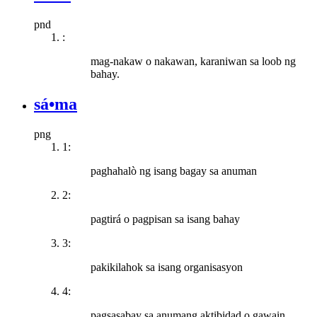
pnd
:
mag-nakaw o nakawan, karaniwan sa loob ng
bahay.
sá•ma
png
1:
paghahalò ng isang bagay sa anuman
2:
pagtirá o pagpisan sa isang bahay
3:
pakikilahok sa isang organisasyon
4:
pagsasabay sa anumang aktibidad o gawain