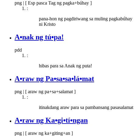
png
|
[ Esp pasca Tag ng pagka+búhay ]
:
pana-hon ng pagdiriwang sa muling pagkabúhay
ni Kristo
A•nak ng tú•pa!
pdd
:
hibas para sa Anak ng puta!
A•raw ng Pa•sa•sa•lá•mat
png
|
[ araw ng pa+sa+salamat ]
:
itinakdang araw para sa pambansang pasasalamat
A•raw ng Ka•gi•tí•ngan
png
|
[ araw ng ka+giting+an ]