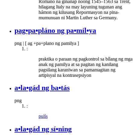
Romano na ginanap noong 1545–1563 sa Trent,
hilagang Italy na may layuning tugunan ang
hámon ng kilusang Repormasyon na pina-
mumunuan ni Martin Luther sa Germany.
pag•pa•pláno ng pa•míl•ya
png
|
[ ag +pa+plano ng pamilya ]
:
praktika o paraan ng pagkontrol sa bílang ng mga
anak ng pamilya at sa pagitan ng kanilang
pagsilang karaniwan sa pamamagitan ng
artipisyal na kontrasepsiyon
a•la•gád ng ba•tás
png
:
pulís
a•la•gád ng sí•ning