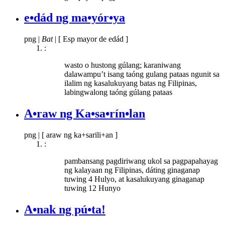
e•dád ng ma•yór•ya
png
|
Bat
|
[ Esp mayor de edád ]
:
wasto o hustong gúlang; karaniwang
dalawampu’t isang taóng gulang pataas ngunit sa
ilalim ng kasalukuyang batas ng Filipinas,
labingwalong taóng gúlang pataas
A•raw ng Ka•sa•rín•lan
png
|
[ araw ng ka+sarili+an ]
:
pambansang pagdiriwang ukol sa pagpapahayag
ng kalayaan ng Filipinas, dáting ginaganap
tuwing 4 Hulyo, at kasalukuyang ginaganap
tuwing 12 Hunyo
A•nak ng pú•ta!