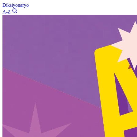
Diksiyonaryo
A-Z