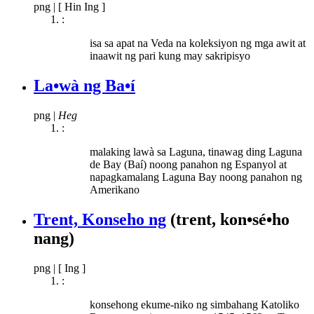
png
|
[ Hin Ing ]
:
isa sa apat na Veda na koleksiyon ng mga awit at
inaawit ng pari kung may sakripisyo
La•wà ng Ba•í
png
|
Heg
:
malaking lawà sa Laguna, tinawag ding Laguna
de Bay (Baí) noong panahon ng Espanyol at
napagkamalang Laguna Bay noong panahon ng
Amerikano
Trent, Konseho ng
(trent, kon•sé•ho
nang)
png
|
[ Ing ]
:
konsehong ekume-niko ng simbahang Katoliko