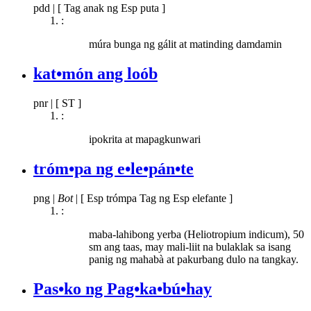
pdd
|
[ Tag anak ng Esp puta ]
:
múra bunga ng gálit at matinding damdamin
kat•món ang loób
pnr
|
[ ST ]
:
ipokrita at mapagkunwari
tróm•pa ng e•le•pán•te
png
|
Bot
|
[ Esp trómpa Tag ng Esp elefante ]
:
maba-lahibong yerba (Heliotropium indicum), 50
sm ang taas, may mali-liit na bulaklak sa isang
panig ng mahabà at pakurbang dulo na tangkay.
Pas•ko ng Pag•ka•bú•hay