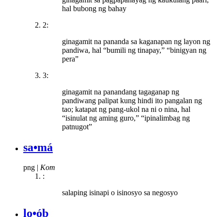
hal bubong ng bahay
2:
ginagamit na pananda sa kaganapan ng layon ng
pandiwa, hal “bumili ng tinapay,” “binigyan ng
pera”
3:
ginagamit na panandang tagaganap ng
pandiwang palipat kung hindi ito pangalan ng
tao; katapat ng pang-ukol na ni o nina, hal
“isinulat ng aming guro,” “ipinalimbag ng
patnugot”
sa•má
png
|
Kom
:
salaping isinapi o isinosyo sa negosyo
lo•ób