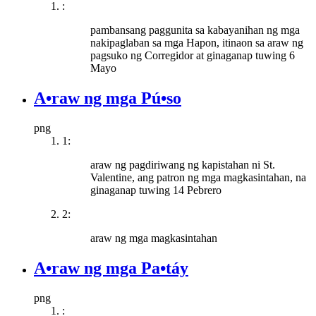
:
pambansang paggunita sa kabayanihan ng mga
nakipaglaban sa mga Hapon, itinaon sa araw ng
pagsuko ng Corregidor at ginaganap tuwing 6
Mayo
A•raw ng mga Pú•so
png
1:
araw ng pagdiriwang ng kapistahan ni St.
Valentine, ang patron ng mga magkasintahan, na
ginaganap tuwing 14 Pebrero
2:
araw ng mga magkasintahan
A•raw ng mga Pa•táy
png
: