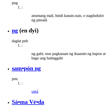
png
:
anumang mali, hindi kanais-nais, o nagdudulot
ng pinsalà
ng
(en dyi)
daglat pnb
:
ng gabi; oras pagkaraan ng ikaanim ng hapon at
bago ang hatinggabi
sam•pón ng
pnu
:
sakâ
Sá•ma Vé•da