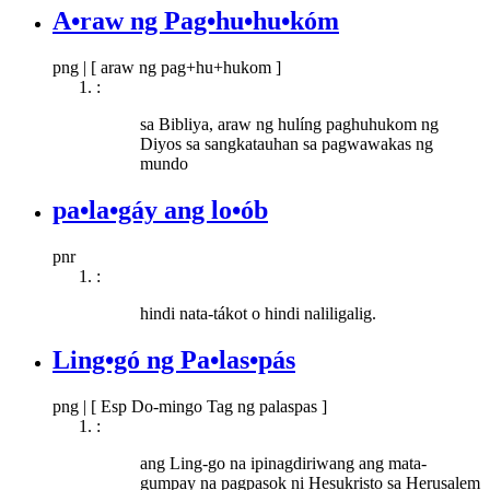
A•raw ng Pag•hu•hu•kóm
png
|
[ araw ng pag+hu+hukom ]
:
sa Bibliya, araw ng hulíng paghuhukom ng
Diyos sa sangkatauhan sa pagwawakas ng
mundo
pa•la•gáy ang lo•ób
pnr
:
hindi nata-tákot o hindi naliligalig.
Ling•gó ng Pa•las•pás
png
|
[ Esp Do-mingo Tag ng palaspas ]
:
ang Ling-go na ipinagdiriwang ang mata-
gumpay na pagpasok ni Hesukristo sa Herusalem