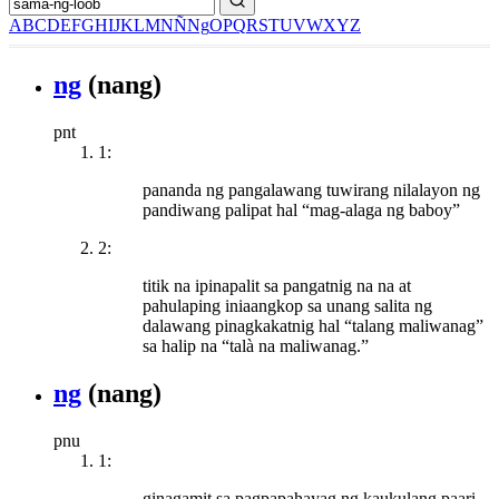
A
B
C
D
E
F
G
H
I
J
K
L
M
N
Ñ
Ng
O
P
Q
R
S
T
U
V
W
X
Y
Z
ng
(nang)
pnt
1:
pananda ng pangalawang tuwirang nilalayon ng
pandiwang palipat hal “mag-alaga ng baboy”
2:
titik na ipinapalit sa pangatnig na na at
pahulaping iniaangkop sa unang salita ng
dalawang pinagkakatnig hal “talang maliwanag”
sa halip na “talà na maliwanag.”
ng
(nang)
pnu
1:
ginagamit sa pagpapahayag ng kaukulang paari,