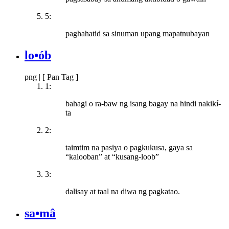
5:
paghahatid sa sinuman upang mapatnubayan
lo•ób
png
|
[ Pan Tag ]
1:
bahagi o ra-baw ng isang bagay na hindi nakikí-
ta
2:
taimtim na pasiya o pagkukusa, gaya sa
“kalooban” at “kusang-loob”
3:
dalisay at taal na diwa ng pagkatao.
sa•mâ