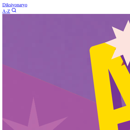
Diksiyonaryo
A-Z