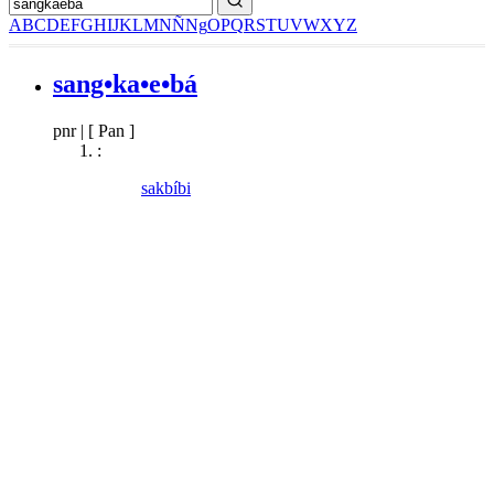
A
B
C
D
E
F
G
H
I
J
K
L
M
N
Ñ
Ng
O
P
Q
R
S
T
U
V
W
X
Y
Z
sang•ka•e•bá
pnr
|
[ Pan ]
:
sakbíbi