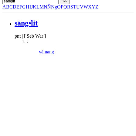
A
B
C
D
E
F
G
H
I
J
K
L
M
N
Ñ
Ng
O
P
Q
R
S
T
U
V
W
X
Y
Z
sáng•lit
pnt
|
[ Seb War ]
:
yámang