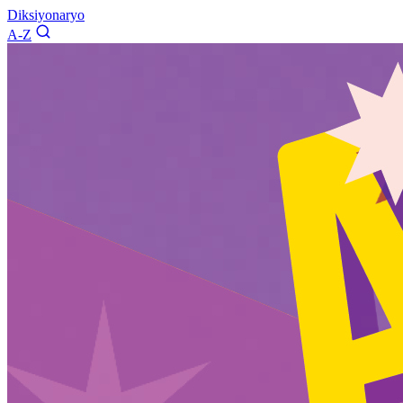
Diksiyonaryo
A-Z