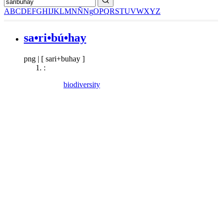
A
B
C
D
E
F
G
H
I
J
K
L
M
N
Ñ
Ng
O
P
Q
R
S
T
U
V
W
X
Y
Z
sa•ri•bú•hay
png
|
[ sari+buhay ]
:
biodiversity