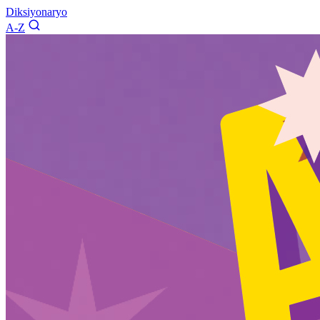
Diksiyonaryo
A-Z