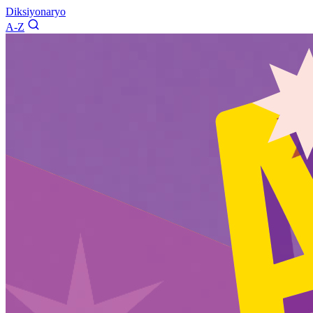
Diksiyonaryo
A-Z