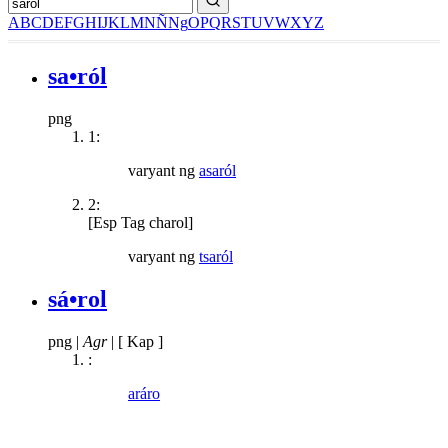
A
B
C
D
E
F
G
H
I
J
K
L
M
N
Ñ
Ng
O
P
Q
R
S
T
U
V
W
X
Y
Z
sa•ról
png
1:
varyant ng
asaról
2:
[Esp Tag charol]
varyant ng
tsaról
sá•rol
png
|
Agr
|
[ Kap ]
:
aráro