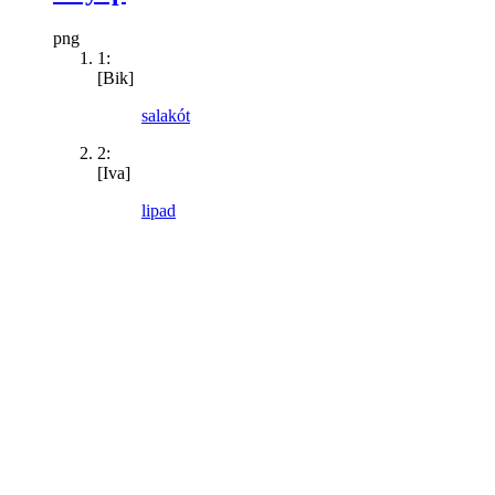
png
1:
[Bik]
salakót
2:
[Iva]
lipad