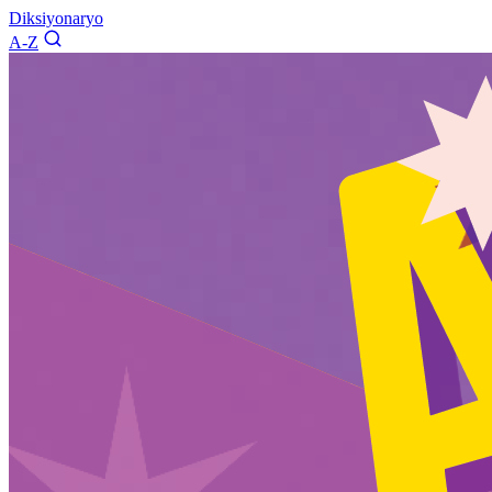
Diksiyonaryo
A-Z