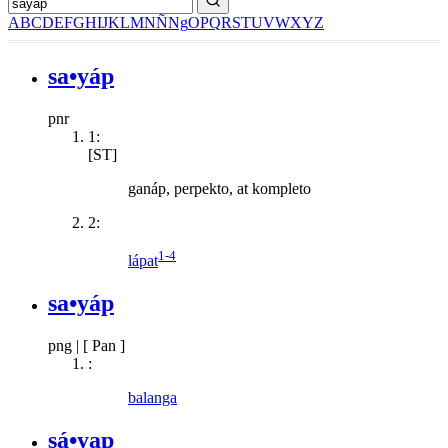
A
B
C
D
E
F
G
H
I
J
K
L
M
N
Ñ
Ng
O
P
Q
R
S
T
U
V
W
X
Y
Z
sa•yáp
pnr
1:
[ST]
ganáp, perpekto, at kompleto
2:
1-4
lápat
sa•yáp
png
|
[ Pan ]
:
balanga
sá•yap